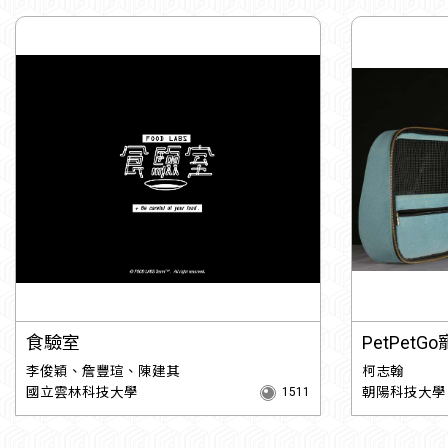
食驗室
PetPet
李俊穎、詹豐瑄、陳建其
柯志翰
國立雲林科技大學
朝陽科技大學
1511