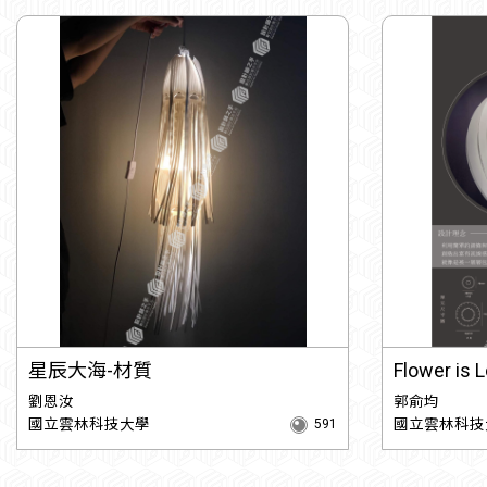
星辰大海-材質
Flower is 
劉恩汝
郭俞均
國立雲林科技大學
國立雲林科技
591