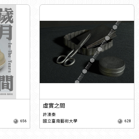
虛實之間
許溱秦
國立臺南藝術大學
656
628