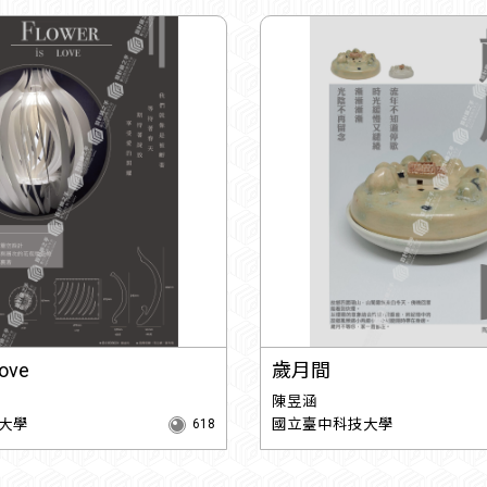
Love
歲月間
陳昱涵
大學
國立臺中科技大學
618