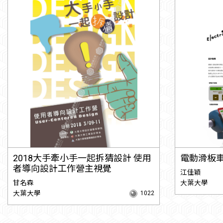
2018大手牽小手一起拆猜設計 使用
電動滑板
者導向設計工作營主視覺
江佳穎
甘名森
大葉大學
大葉大學
1022