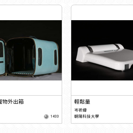
Go寵物外出箱
輕鬆量
岑祈緯
朝陽科技大學
1433