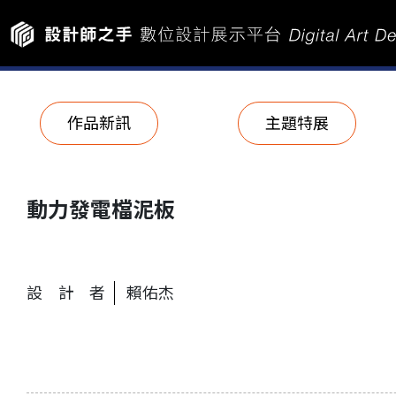
作品新訊
主題特展
動力發電檔泥板
設計者
賴佑杰