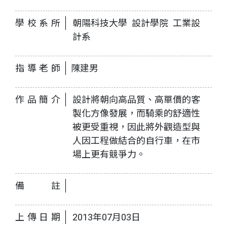
學校系所
朝陽科技大學 設計學院 工業設
計系
指導老師
陳建男
作品簡介
設計將朝向高品質、高單價的客
製化方像發展，而騎乘的舒適性
被更受重視，因此將外觀造型與
人因工程做結合的自行車，在市
場上更有競爭力。
備註
上傳日期
2013年07月03日