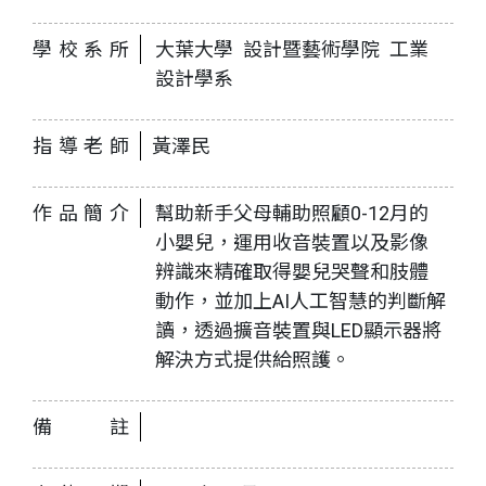
學校系所
大葉大學 設計暨藝術學院 工業
設計學系
指導老師
黃澤民
作品簡介
幫助新手父母輔助照顧0-12月的
小嬰兒，運用收音裝置以及影像
辨識來精確取得嬰兒哭聲和肢體
動作，並加上AI人工智慧的判斷解
讀，透過擴音裝置與LED顯示器將
解決方式提供給照護。
備註