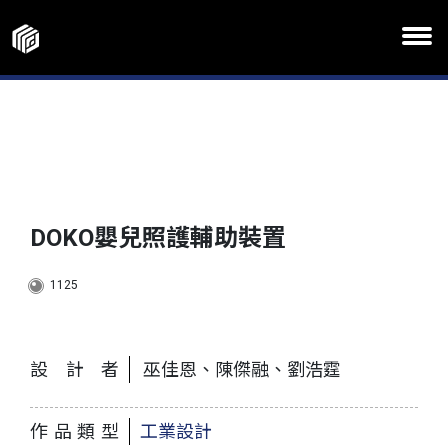
DOKO嬰兒照護輔助裝置
1125
設計者
巫佳恩、陳傑融、劉浩霆
作品類型
工業設計