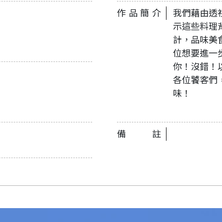
作品簡介
我們藉由透
示這些料理
計，品味美
位想要進一
你！沒錯！
各位饕客們
味！
備註