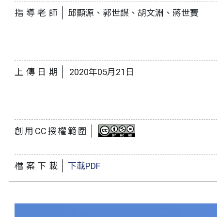
指導老師
邱顯源、郭世謀、胡文淵、蔣世寶
上傳日期
2020年05月21日
創用CC授權範圍
檔案下載
下載PDF