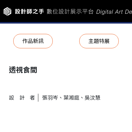
作品新訊
主題特展
透視食間
設計者
張羽岑、葉湘庭、吳汶慧