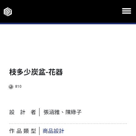
枝多少炭盆-花器
810
設計者
張涵雅、陳綠子
作品類型
商品設計