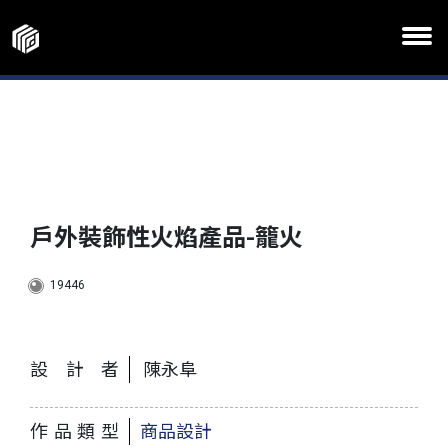
戶外裝飾性火焰產品-籠火
19446
設計者
陳永阜
作品類型
商品設計