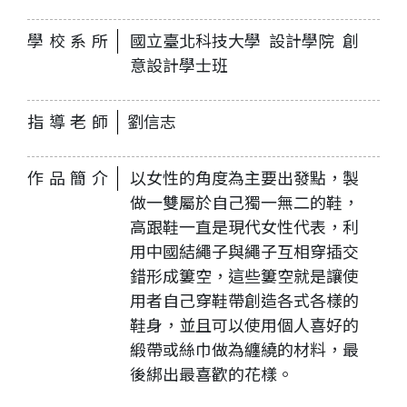
學校系所
國立臺北科技大學 設計學院 創
意設計學士班
指導老師
劉信志
作品簡介
以女性的角度為主要出發點，製
做一雙屬於自己獨一無二的鞋，
高跟鞋一直是現代女性代表，利
用中國結繩子與繩子互相穿插交
錯形成簍空，這些簍空就是讓使
用者自己穿鞋帶創造各式各樣的
鞋身，並且可以使用個人喜好的
緞帶或絲巾做為纏繞的材料，最
後綁出最喜歡的花樣。