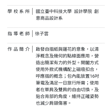
學校系所
國立臺中科技大學 設計學院 創
意商品設計系
指導老師
徐子雲
作品簡介
啟發自摺紙與蓮花的意象，以清
淨概念及幾何的點線面應用，營
造出簡潔有力的外型。開闔方式
使用外掀式機構配上磁吸扣合，
呼應摺的概念；包內能放置16吋
筆電及滿足一日旅行所需；使用
者在單肩及雙肩的自由切換，及
貼合背部的角度，維持正確姿勢
也減少肩頸傷害。