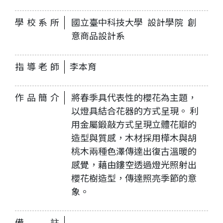
學校系所
國立臺中科技大學 設計學院 創
意商品設計系
指導老師
李本育
作品簡介
將春季具代表性的櫻花為主題，
以燈具結合花器的方式呈現。 利
用金屬鍛敲方式呈現立體花瓣的
造型與質感，木材採用樺木與胡
桃木兩種色澤傳達出復古溫暖的
感覺，藉由鏤空透過燈光照射出
櫻花樹造型，傳達照亮季節的意
象。
備註