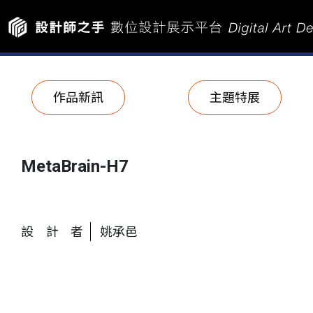
作品新訊
主題特展
MetaBrain-H7
設計者
姚承邑