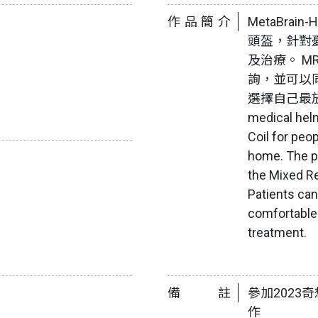
作品簡介
MetaBrai
頭盔，針對
及治療。 
詢，並可以
選擇自己最放鬆
medical hel
Coil for peo
home. The pa
the Mixed Re
Patients ca
comfortable 
treatment.
備註
參加2023
作