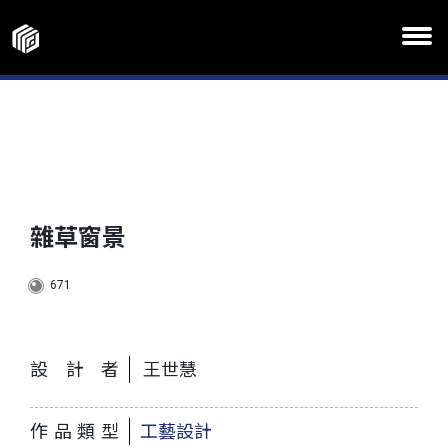
雜草窗景
671
設計者
王世慧
作品類型
工藝設計