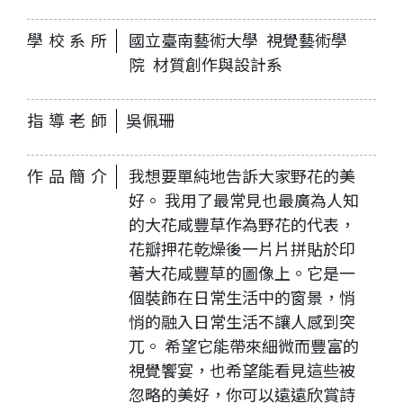
學校系所
國立臺南藝術大學 視覺藝術學
院 材質創作與設計系
指導老師
吳佩珊
作品簡介
我想要單純地告訴大家野花的美
好。 我用了最常見也最廣為人知
的大花咸豐草作為野花的代表，
花瓣押花乾燥後一片片拼貼於印
著大花咸豐草的圖像上。它是一
個裝飾在日常生活中的窗景，悄
悄的融入日常生活不讓人感到突
兀。 希望它能帶來細微而豐富的
視覺饗宴，也希望能看見這些被
忽略的美好，你可以遠遠欣賞詩