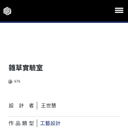
雜草實驗室
676
設計者
王世慧
作品類型
工藝設計