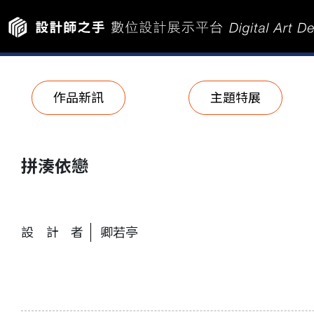
作品新訊
主題特展
拼湊依戀
設計者
卿若亭