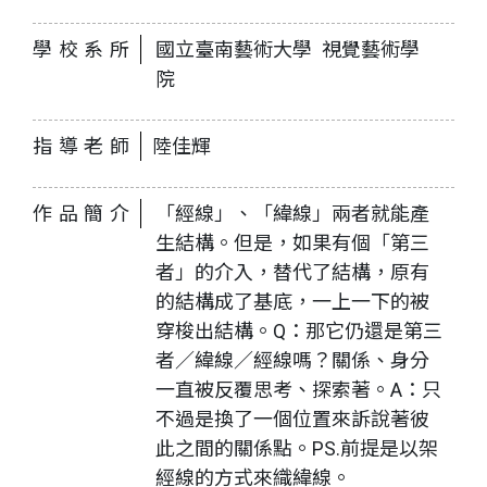
學校系所
國立臺南藝術大學 視覺藝術學
院
指導老師
陸佳輝
作品簡介
「經線」、「緯線」兩者就能產
生結構。但是，如果有個「第三
者」的介入，替代了結構，原有
的結構成了基底，一上一下的被
穿梭出結構。Q：那它仍還是第三
者∕緯線∕經線嗎？關係、身分
一直被反覆思考、探索著。A：只
不過是換了一個位置來訴說著彼
此之間的關係點。PS.前提是以架
經線的方式來織緯線。