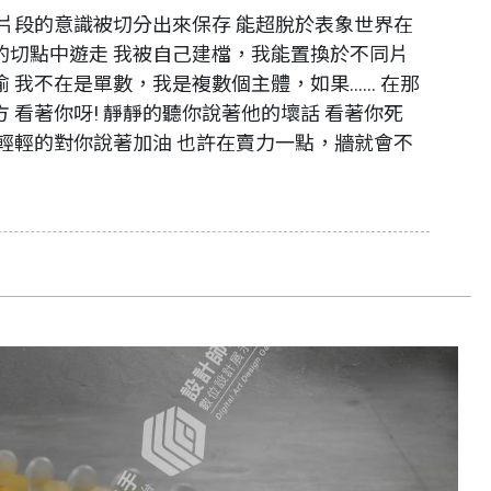
 片段的意識被切分出來保存 能超脫於表象世界在
的切點中遊走 我被自己建檔，我能置換於不同片
 我不在是單數，我是複數個主體，如果...... 在那
 看著你呀! 靜靜的聽你說著他的壞話 看著你死
也輕輕的對你說著加油 也許在賣力一點，牆就會不