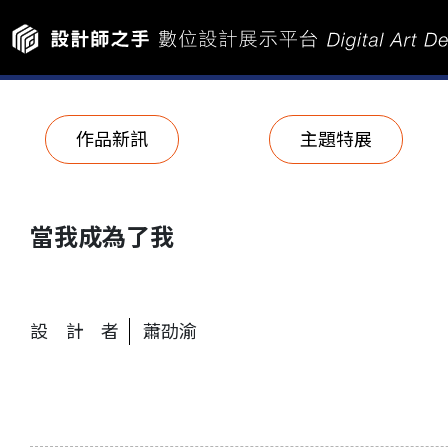
作品新訊
主題特展
當我成為了我
設計者
蕭劭渝