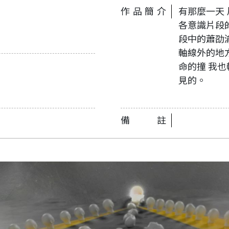
作品簡介
有那麼一天
各意識片段
段中的蕭劭渝
軸線外的地方
命的撞 我
見的。
備註