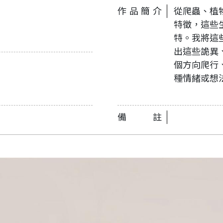
作品簡介
從爬蟲、植
特徵，這些
特。我將這
出這些詭異
個方向爬行
種情緒或想
備註