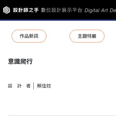
作品新訊
主題特展
意識爬行
設計者
賴佳妏