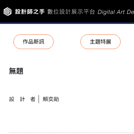
作品新訊
主題特展
無題
設計者
賴奕勛