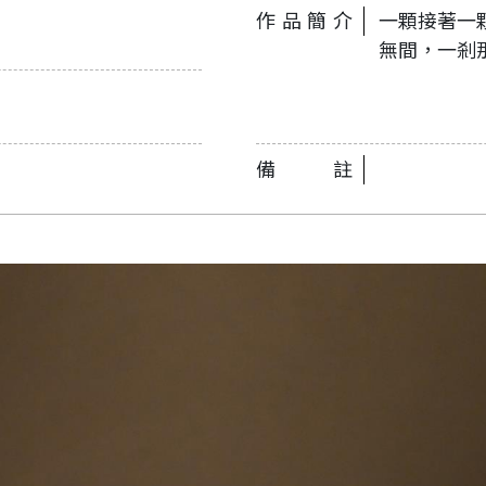
作品簡介
一顆接著一
無間，一剎
備註