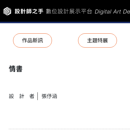
作品新訊
主題特展
情書
設計者
張伃涵