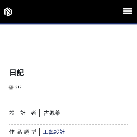
日記
217
設計者
古姵蓁
作品類型
工藝設計