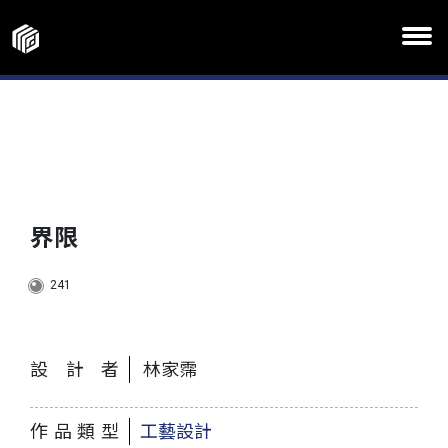
界限
241
設計者
林家霈
作品類型
工藝設計