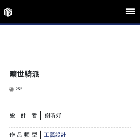
曠世騎派
252
設計者
謝昕妤
作品類型
工藝設計