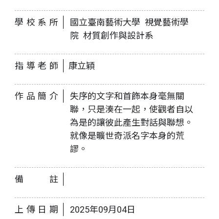
學校系所
國立臺南藝術大學 視覺藝術學
院 材質創作與設計系
指導老師
康立穎
作品簡介
失序的文字和首飾本身毫無關
聯，只是湊在一起，使觀者自以
為是的讓彼此產生對話與聯想。
就像是曠世奇派名字本身的荒
謬。
備註
上傳日期
2025年09月04日