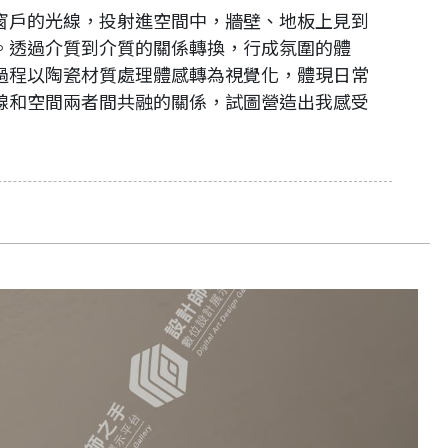
窗戶的光線，投射進空間中，牆壁、地板上見到
。透過介質到介質的關係轉換，行成氛圍的體
過程以陶瓷材質處理體感轉為視覺化，體現日常
線和空間兩者間共融的關係，試圖營造出我感受