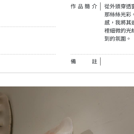
作品簡介
從外頭穿透
那絲絲光彩
感，我將其
裡細微的光
到的氛圍。
備註