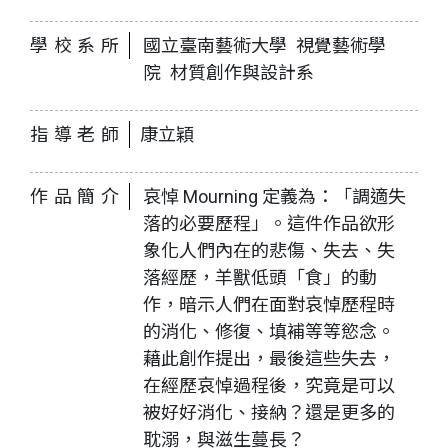
學校系所
國立臺南藝術大學 視覺藝術學
院 材質創作與設計系
指導老師
康立穎
作品簡介
哀悼 Mourning 定義為：「調適失
落的必要歷程」。這件作品欲形
象化人們內在的悲傷、失去、失
落經歷，羊獸低頭「食」的動
作，暗示人們在面對哀悼歷程時
的消化、修復、填補等等慾念。
藉此創作提出，最後這些失去，
在經歷哀悼過程後，究竟是可以
被好好消化、接納？還是更多的
耽溺，與滋生蔓長？