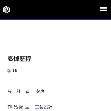
哀悼歷程
246
設計者
安瑋
作品類型
工藝設計