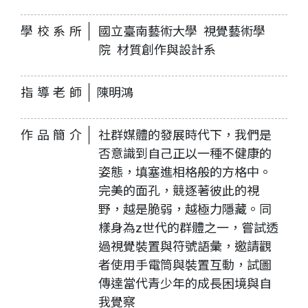
學校系所
國立臺南藝術大學 視覺藝術學
院 材質創作與設計系
指導老師
陳明鴻
作品簡介
社群媒體的發展時代下，我們是
否意識到自己正以一種不健康的
姿態，填塞進相格般的方格中。
完美的面孔，競逐著彼此的視
野，越是脆弱，越極力隱藏。同
樣身為z世代的群體之一，嘗試透
過視覺裝置與符號語彙，邀請觀
者使用手電筒與裝置互動，試圖
傳達當代青少年的成長困境與自
我覺察