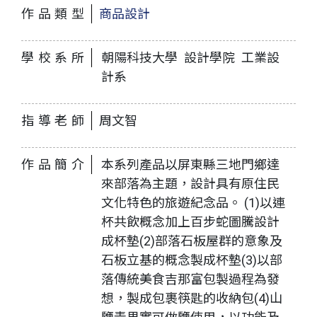
作品類型
商品設計
學校系所
朝陽科技大學 設計學院 工業設
計系
指導老師
周文智
作品簡介
本系列產品以屏東縣三地門鄉達
來部落為主題，設計具有原住民
文化特色的旅遊紀念品。 (1)以連
杯共飲概念加上百步蛇圖騰設計
成杯墊(2)部落石板屋群的意象及
石板立基的概念製成杯墊(3)以部
落傳統美食吉那富包製過程為發
想，製成包裹筷匙的收納包(4)山