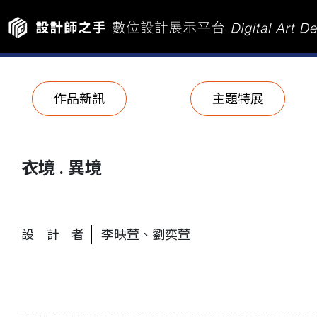
作品新訊
主題特展
衣境 . 異境
設計者
李映萱、劉奕萱