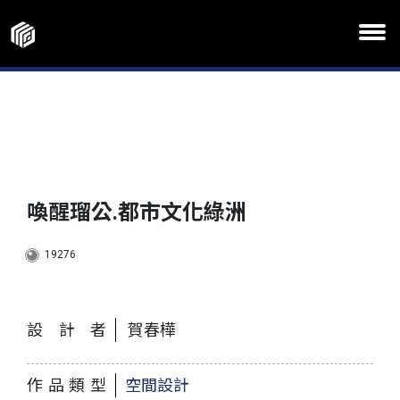
喚醒瑠公.都市文化綠洲
19276
設計者
賀春樺
作品類型
空間設計