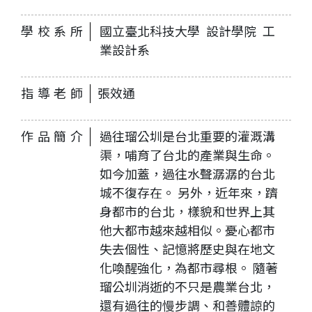
學校系所
國立臺北科技大學 設計學院 工
業設計系
指導老師
張效通
作品簡介
過往瑠公圳是台北重要的灌溉溝
渠，哺育了台北的產業與生命。
如今加蓋，過往水聲潺潺的台北
城不復存在。 另外，近年來，躋
身都市的台北，樣貌和世界上其
他大都市越來越相似。憂心都市
失去個性、記憶將歷史與在地文
化喚醒強化，為都市尋根。 隨著
瑠公圳消逝的不只是農業台北，
還有過往的慢步調、和善體諒的