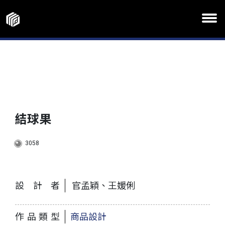
結球果
3058
設計者
官孟穎、王媛俐
作品類型
商品設計