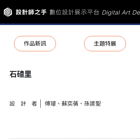
作品新訊
主題特展
石碴里
設計者
傅璿、蘇奕蒨、孫建聖