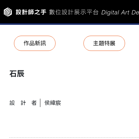
作品新訊
主題特展
石辰
設計者
侯緯宸