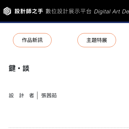
作品新訊
主題特展
鍵‧談
設計者
張茜茹