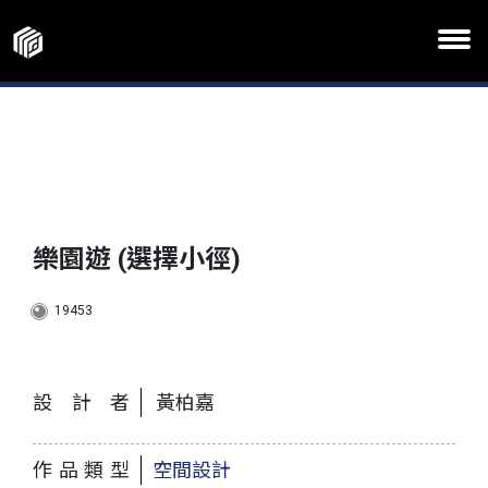
樂園遊 (選擇小徑)
19453
設計者
黃柏嘉
作品類型
空間設計