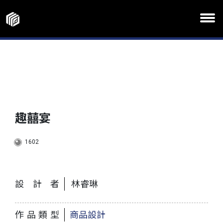
趣囍宴
1602
設計者
林睿琳
作品類型
商品設計