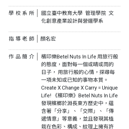
學校系所
國立臺中教育大學 管理學院 文
化創意產業設計與營運學系
指導老師
顏名宏
作品簡介
檳印樂Betel Nuts In Life 用旅行般
的態度，面對每一個或晴或雨的
日子， 用旅行般的心情，探尋每
一項未知或已知的事物本質。
Create X Change X Carry = Unique
Life! 《檳印樂》Betel Nuts In Life
發現檳榔於淵長東方歷史中，蘊
含著「分享」、「交際」、「傳
遞情意」等意義，並且發現其植
栽在色彩、構成、紋理上擁有許