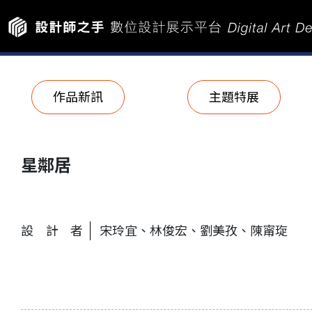
作品新訊
主題特展
星鄰居
設計者
宋玲宜、林俊宏、劉美孜、陳甯琁