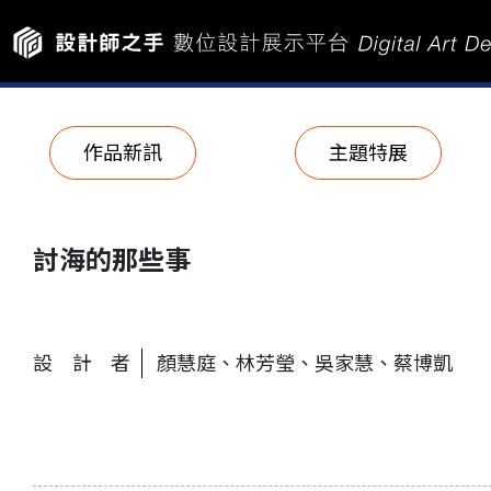
作品新訊
主題特展
討海的那些事
設計者
顏慧庭、林芳瑩、吳家慧、蔡博凱