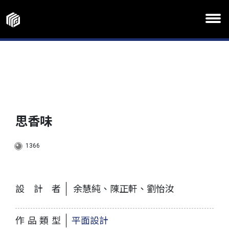
思香味
1366
設計者
余慧純、陳正軒、劉怡汝
作品類型
平面設計