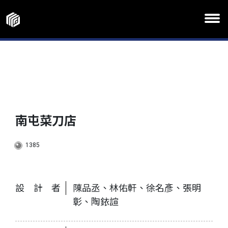
南屯菜刀店
1385
設計者
陳品丞、林佑軒、徐名彥、張明
彰、陶銥諠