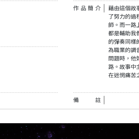
作品簡介
藉由這個故
了努力的過
師。而一路
都是輔助我
的彈奏同樣
為職業的調
問題時，他
路。故事中
在迷惘痛苦
備註