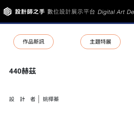
作品新訊
主題特展
440赫茲
設計者
姚樺蓁