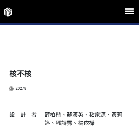
核不核
20278
設計者
薛柏楷、蘇漢英、粘家源、黃莉
婷、鄧詩霈、楊依樺