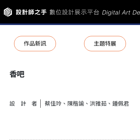
作品新訊
主題特展
香吧
設計者
蔡佳玲、陳楷諭、洪雅茹、鍾佩君