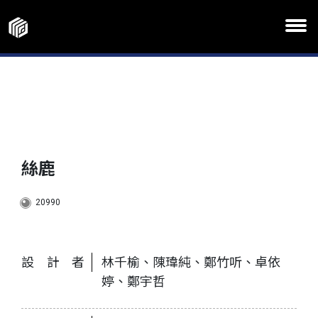
絲鹿
20990
設計者
林千榆、陳瑋純、鄭竹听、卓依
婷、鄭宇哲