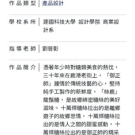
作品類型
產品設計
學校系所
建國科技大學 設計學院 商業設
計系
指導老師
劉晉彰
作品簡介
憑著年少時對糖類美食的熱忱，
三十年來在鹿港老街上， 「御正
師」鍾情於傳統技藝的心， 堅持
純手工製作的新鮮度， 「絲鹿」
龍鬚糖， 是故鄉綿密糖絲的美好
滋味。 十萬條糖絲拉出的是離鄉
遊子的故鄉思情， 十萬條糖絲拉
出的是情人之間的甜蜜感動， 十
萬條糖絲拉出的是御正師的精采