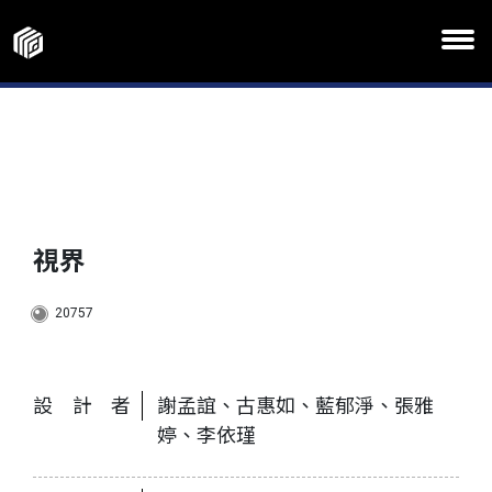
視界
20757
設計者
謝孟誼、古惠如、藍郁淨、張雅
婷、李依瑾