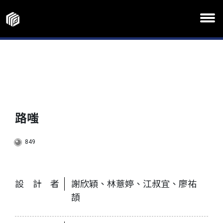
路嗤
849
設計者
謝欣穎、林薏婷、江叔宜、廖祐
頡