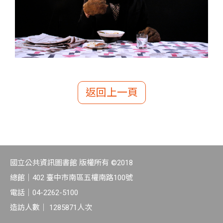
返回上一頁
國立公共資訊圖書館 版權所有 ©2018
總館｜
402 臺中市南區五權南路100號
電話｜
04-2262-5100
造訪人數｜
1285871
人次