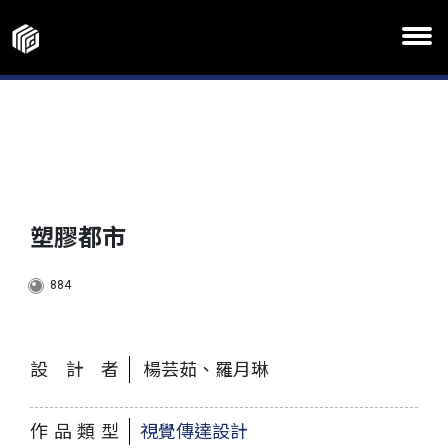
塑膠都市
884
設計者
楊芸茹、羅月琳
作品類型
視覺傳達設計