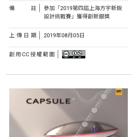
備註
參加「2019第四屆上海方宇新銳
設計挑戰賽」獲得創新銀獎
上傳日期
2019年08月05日
創用CC授權範圍