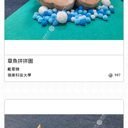
章魚拼拼圖
戴薏臻
嶺東科技大學
997