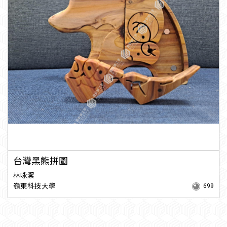
台灣黑熊拼圖
林咏潔
嶺東科技大學
699