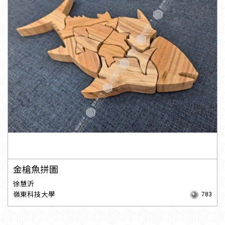
金槍魚拼圖
徐慧沂
嶺東科技大學
783