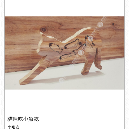
貓咪吃小魚乾
李唯安