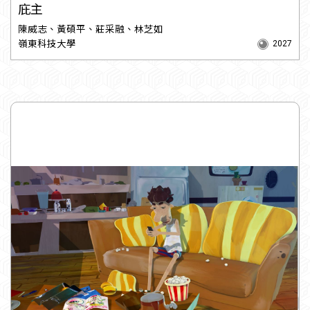
庇主
陳威志、黃碩平、莊采融、林芝如
嶺東科技大學
2027