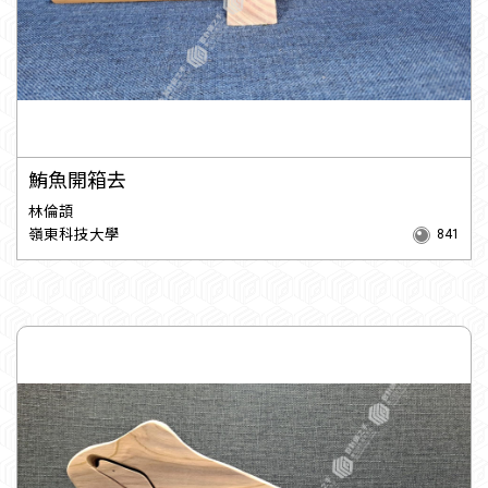
鮪魚開箱去
林倫頡
嶺東科技大學
841