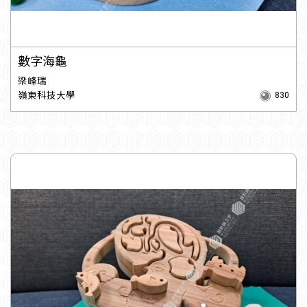
數字海龜
梁峰瑞
嶺東科技大學
830