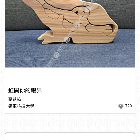
蛙開你的眼界
蔡芷筠
嶺東科技大學
720