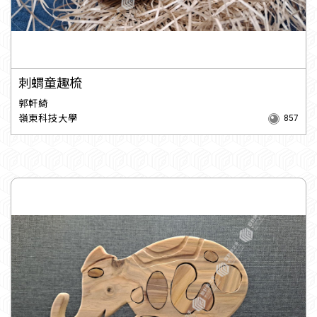
刺蝟童趣梳
郭軒綺
嶺東科技大學
857