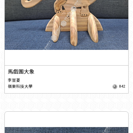
馬戲團大象
李豈菱
嶺東科技大學
842