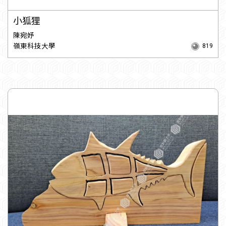
小狐狸
陳宛妤
嶺東科技大學
819