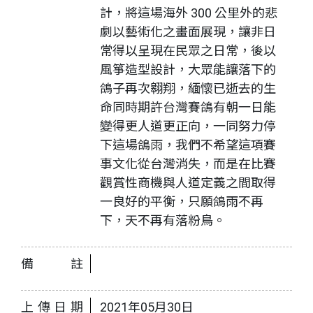
計，將這場海外 300 公里外的悲
劇以藝術化之畫面展現，讓非日
常得以呈現在民眾之日常，後以
風箏造型設計，大眾能讓落下的
鴿子再次翱翔，緬懷已逝去的生
命同時期許台灣賽鴿有朝一日能
變得更人道更正向，一同努力停
下這場鴿雨，我們不希望這項賽
事文化從台灣消失，而是在比賽
觀賞性商機與人道定義之間取得
一良好的平衡，只願鴿雨不再
下，天不再有落粉鳥。
備註
上傳日期
2021年05月30日