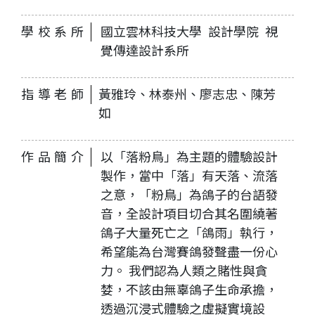
學校系所
國立雲林科技大學 設計學院 視
覺傳達設計系所
指導老師
黃雅玲、林泰州、廖志忠、陳芳
如
作品簡介
以「落粉鳥」為主題的體驗設計
製作，當中「落」有天落、流落
之意，「粉鳥」為鴿子的台語發
音，全設計項目切合其名圍繞著
鴿子大量死亡之「鴿雨」執行，
希望能為台灣賽鴿發聲盡一份心
力。 我們認為人類之賭性與貪
婪，不該由無辜鴿子生命承擔，
透過沉浸式體驗之虛擬實境設