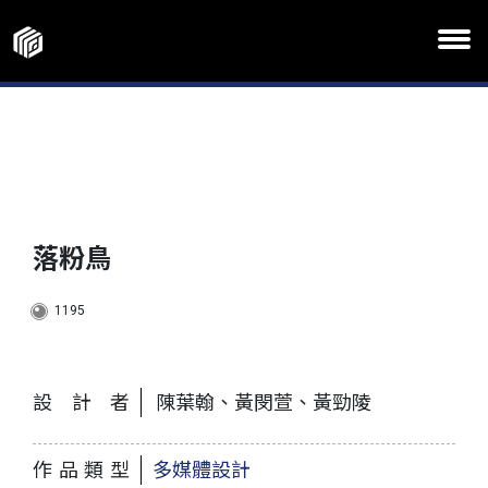
落粉鳥
1195
設計者
陳葉翰、黃閔萱、黃勁陵
作品類型
多媒體設計