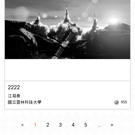
2222
江易秦
國立雲林科技大學
955
<
1
2
3
4
5
...
>