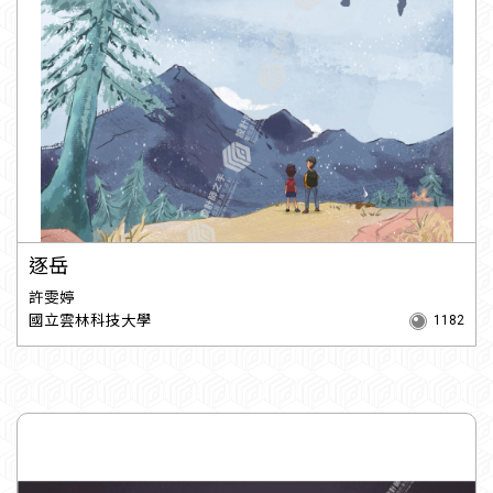
逐岳
許雯婷
國立雲林科技大學
1182